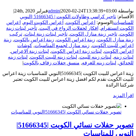
بواسطة
2020-02-24T13:38:39+03:00
|
admin
فبراير 24th, 2020
|
الأقسام:
تاجير كراسي وطاولات الكويت | 51666345 |النوبي
للمناسبات
|
الوسوم:
اعراس الكويت
,
اعراس الكويت اليوم
,
اعراس
الكويت انستقرام
,
افكار لحفلات الزواج في البيت
,
تأجير ليتات زينة
الكويت
,
تاجير زينة منازل الكويت
,
تاجير ليتات زينة ليتات
,
تركيب
زينة منازل الكويت
,
زينة اعراس الكويت
,
زينة اعراس بالكويت
,
زينة
اعراس للبيت الكويت
,
زينه منازل لجميع المناسبات
,
كوشات
اعراس الكويت
,
ليتات زينة اعراس الكويت
,
ليتات زينة الاعراس
,
ليتات زينه
,
ليتات زينه للبيت
,
ليتات زينه للبيت الكويت
,
ليتات زينه
للحدائق
,
ليتات زينه للغرفه
,
منسق حفلات زفاف بالكويت
|
زينة اعراس للبيت الكويت |51666345|النوبي للمناسبات زينة اعراس
للبيت الكويت نقدم لكم افضل زينة اعراس للبيت الكويت تعتبر
شركتنا الرائدة
‫اقرأ المزيد
تصوير حفلات نسائي الكويت |51666345|النوبي للمناسبات
تصوير حفلات نسائي الكويت |51666345|
النوبي للمناسبات