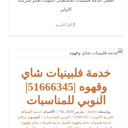
افضل خدمة فلبينيات للاستقبال الكويت تعتبر شركتنا
الاولي
‫اقرأ المزيد
خدمة فلبينيات شاي
وقهوه |51666345|
النوبي للمناسبات
بواسطة
admin
|
مارس 7th, 2020
|
الأقسام:
خدمة الضيافة
العربية الكويت | 51666345 | النوبي للمناسبات
|
الوسوم:
ارقام
خدمة فلبينيات شاى وقهوة
,
افضل خدمة فلبينيات شاى وقهوة
,
افضل صبابين قهوه وشاي بالكويت
,
بنات سيرفس شاي وقهوه
,