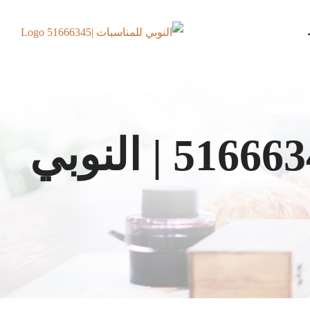
خدمة الضيافة العربية الكويت | 51666345 | النوبي