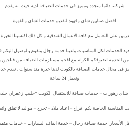
شركتنا دائما متجدد ومميز في خدمات الضيافة لديه حيث انه يقدم
افضل صبابين شاي وقهوة لتقديم خدمات الشاي والقهوة
بين علي التعامل مع كافة الاعمال الفندقية و كل ذلك اكتسبنا الخبرة ال
واجود الخدمات لكل المناسبات ولدينا خدمه رجال ونقوم بالوصول اليكم
 من الخدمه لضيوفكم الكرام مع افخم مستلزمات الضيافه من فناجين
ميز فى مجال خدمات الضيافة بالكويت لدينا خبرة منذ سنوات . نقدم 
ونعمل 24 ساعة
ي زهورات – خدمات ضيافة للاستقبال الكويت *حليب زعفران حليب بال
ت المناسبة الخاصة بكم افراح – اعياد ملاد – تخرج – مواليد لا تقلق واتص
أقل الأسعار خدمة ضيافة رجال – خدمة ايقاف السيارات – خدمات متميزة