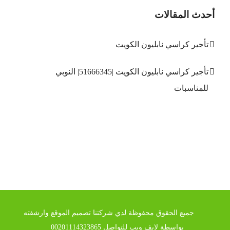
أحدث المقالات
تأجير كراسي نابليون الكويت
تأجير كراسي نابليون الكويت |51666345| النوبي
للمناسبات
جميع الحقوق محفوظة لدي شركتنا تصميم الموقع وارشفته
بواسطة
لايف ويب
للتواصل
00201114323865