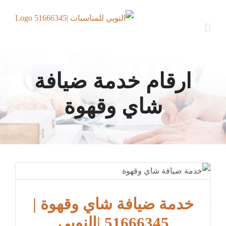
Ski
t
conten
ارقام خدمة ضيافة
شاي وقهوة
خدمة ضيافة شاي وقهوة |
51666345 |النوبي