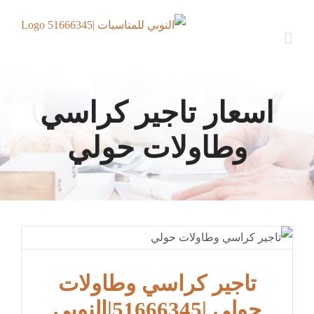
Ski
t
conten
اسعار تاجير كراسي
وطاولات حولي
تاجير كراسي وطاولات
حولي |51666345|النوبي