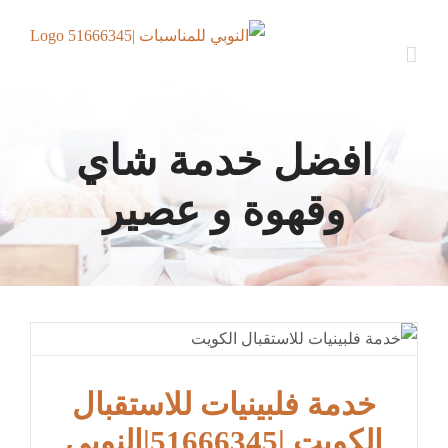
Ski
t
conten
افضل خدمة شاي
وقهوة و عصير
خدمة فلبينيات للاستقبال
الكويت |51666345|النوبي