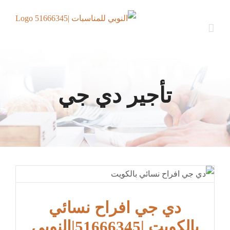
Ski
t
conten
تأجير دي جي
دي جي افراح نسائي
بالكويت |51666345|النوبي