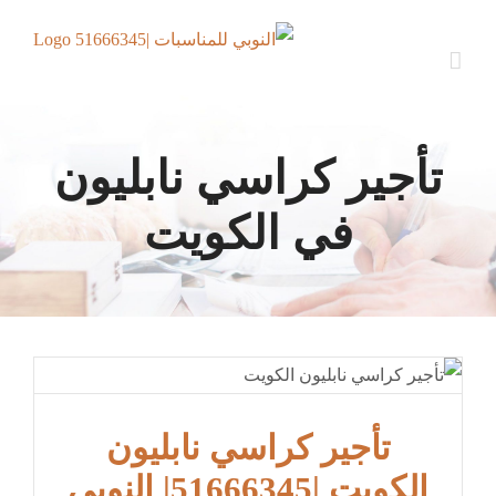
Ski
t
conten
تأجير كراسي نابليون
في الكويت
تأجير كراسي نابليون
الكويت |51666345| النوبي