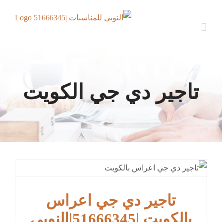
Ski
t
conten
تاجير دي جي الكويت
تاجير دي جي اعراس
بالكويت |51666345|النوبي