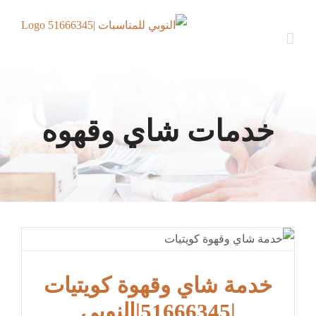
Ski
t
conten
خدمات شاي وقهوه
خدمة شاي وقهوة كويتيات
|51666345|النوبي