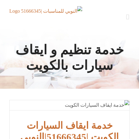
Ski
t
conten
خدمة تنظيم و ايقاف
سيارات بالكويت
خدمة ايقاف السيارات
الكويت |51666345|النوبي