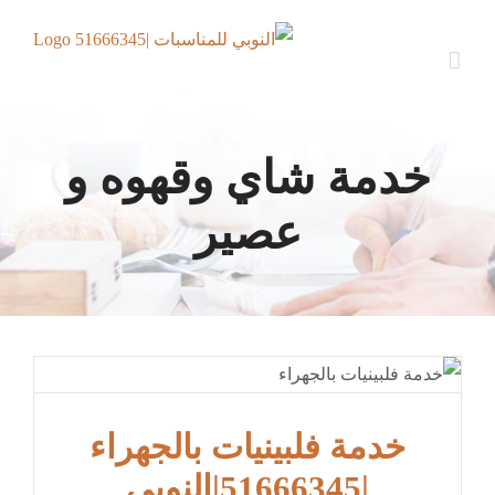
Ski
t
conten
خدمة شاي وقهوه و
عصير
خدمة فلبينيات بالجهراء
|51666345|النوبي