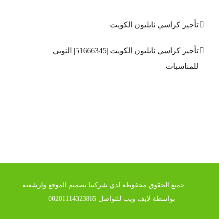
تأجير كراسي نابليون الكويت
تأجير كراسي نابليون الكويت |51666345| النوبي
للمناسبات
جميع الحقوق محفوظة لدي شركتنا تصميم الموقع وارشفته
بواسطة
لايف ويب
للتواصل
00201114323865