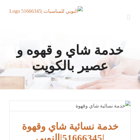
Ski
t
conten
خدمة شاي و قهوه و
عصير بالكويت
خدمة نسائية شاي وقهوة
|51666345|النوبي