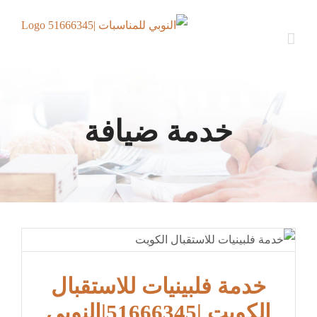
Ski
t
conten
خدمة ضيافة
خدمة فلبينيات للاستقبال
الكويت |51666345|النوبي