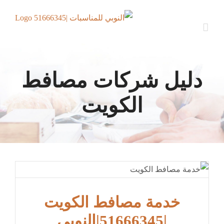
Ski
t
conten
دليل شركات مصافط
الكويت
خدمة مصافط الكويت
|51666345|النوبي