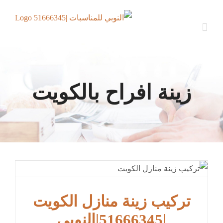
Ski
t
conten
زينة افراح بالكويت
تركيب زينة منازل الكويت
|51666345|النوبي