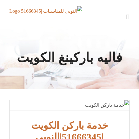
Ski
t
conten
فاليه باركينغ الكويت
خدمة باركن الكويت
|51666345|النوبي