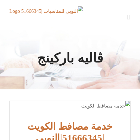
Ski
t
conten
ڤاليه باركينج
خدمة مصافط الكويت
|51666345|النوبي